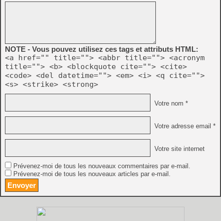
NOTE - Vous pouvez utilisez ces tags et attributs HTML:
<a href="" title=""> <abbr title=""> <acronym
title=""> <b> <blockquote cite=""> <cite>
<code> <del datetime=""> <em> <i> <q cite="">
<s> <strike> <strong>
Votre nom *
Votre adresse email *
Votre site internet
Prévenez-moi de tous les nouveaux commentaires par e-mail.
Prévenez-moi de tous les nouveaux articles par e-mail.