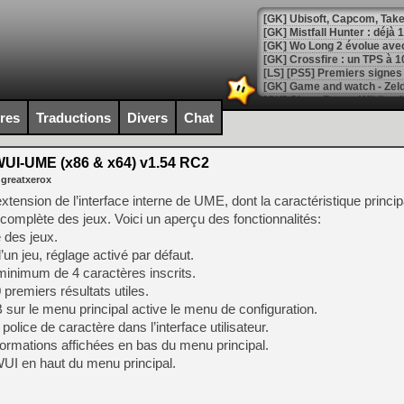
[GK] Mistfall Hunter : déjà 
[GK] Wo Long 2 évolue avec
[GK] Crossfire : un TPS à 100
[LS] [PS5] Premiers signes 
ires
Traductions
Divers
Chat
I-UME (x86 & x64) v1.54 RC2
[Mo5] DOOM arrive en cart
 greatxerox
[GK] Bethesda fête les 30 
[GK] Roblox : l'action en B
sion de l’interface interne de UME, dont la caractéristique princip
e complète des jeux. Voici un aperçu des fonctionnalités:
e des jeux.
[GK] Agenda - GeForce NOW
’un jeu, réglage activé par défaut.
[GK] Devolver Digital en a 
inimum de 4 caractères inscrits.
premiers résultats utiles.
[LS] [PS5] ps5-y2jb-autolo
 sur le menu principal active le menu de configuration.
[GK] Pourquoi Marvel Tokon 
police de caractère dans l’interface utilisateur.
[GK] Test : Restory : Chill
ormations affichées en bas du menu principal.
[GK] GTA 6 : Rockstar Games
[GK] Hot Wheels Infinite Rus
WUI en haut du menu principal.
[GK] Mémoire cash - Secret 
[GK] Résultats Nintendo : 