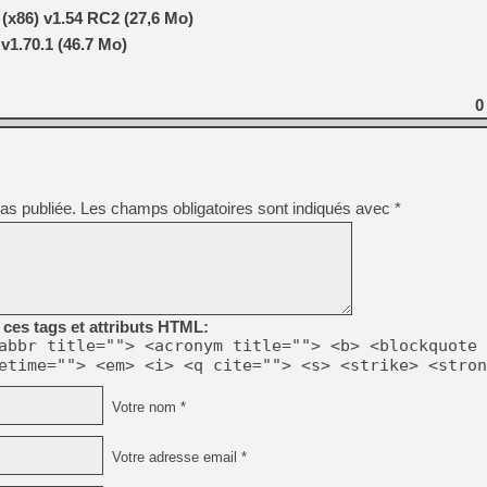
[GK] Déjà des dégraissage
x86) v1.54 RC2 (27,6 Mo)
[Mo5] Brickboy cherche à r
v1.70.1 (46.7 Mo)
[GK] Minecraft et ses « Gra
[GK] Beast of Reincarnation
0
[GK] Ubisoft : fin de parti
[GK] Mémoire cash - Metroid
[GK] Dan Houser (GTA) défe
[GK] Comment EA Sports FC
[GK] Crimson Moon : un Dark
[GK] Isle of Reveries : le j
[GK] Moonlighter 2 : The En
as publiée.
Les champs obligatoires sont indiqués avec
*
[GK] Capcom relance Monste
[Mo5] Deux inédits du Virtu
[GK] Le beat'em up The Walk
ces tags et attributs HTML:
[LTF] Eté 2026 - Séquence 
abbr title=""> <acronym title=""> <b> <blockquote 
etime=""> <em> <i> <q cite=""> <s> <strike> <stron
Votre nom *
Votre adresse email *