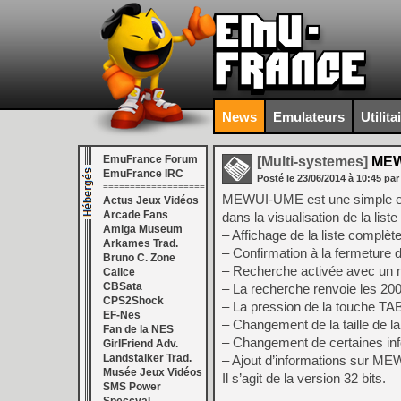
News
Emulateurs
Utilita
EmuFrance Forum
[Multi-systemes]
MEWU
EmuFrance IRC
Posté le
23/06/2014
à
10:45
par
===================
MEWUI-UME est une simple exten
Actus Jeux Vidéos
Arcade Fans
dans la visualisation de la list
Amiga Museum
– Affichage de la liste complèt
Arkames Trad.
– Confirmation à la fermeture d
Bruno C. Zone
– Recherche activée avec un m
Calice
CBSata
– La recherche renvoie les 200 
CPS2Shock
– La pression de la touche TAB
EF-Nes
– Changement de la taille de la 
Fan de la NES
– Changement de certaines inf
GirlFriend Adv.
Landstalker Trad.
– Ajout d’informations sur ME
Musée Jeux Vidéos
Il s’agit de la version 32 bits.
SMS Power