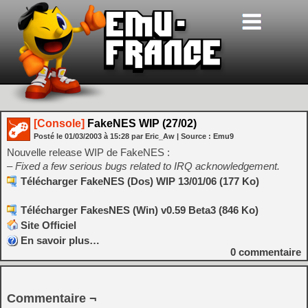
[Console]
FakeNES WIP (27/02)
Posté le
01/03/2003
à
15:28
par Eric_Aw
| Source :
Emu9
Nouvelle release WIP de FakeNES :
– Fixed a few serious bugs related to IRQ acknowledgement.
Télécharger FakeNES (Dos) WIP 13/01/06 (177 Ko)
Télécharger FakesNES (Win) v0.59 Beta3 (846 Ko)
Site Officiel
En savoir plus…
0
commentaire
Commentaire ¬