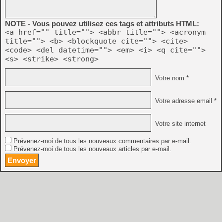
NOTE - Vous pouvez utilisez ces tags et attributs HTML:
<a href="" title=""> <abbr title=""> <acronym
title=""> <b> <blockquote cite=""> <cite>
<code> <del datetime=""> <em> <i> <q cite="">
<s> <strike> <strong>
Votre nom *
Votre adresse email *
Votre site internet
Prévenez-moi de tous les nouveaux commentaires par e-mail.
Prévenez-moi de tous les nouveaux articles par e-mail.