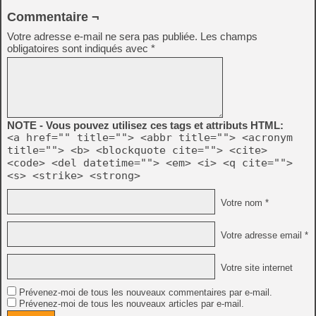
Commentaire ¬
Votre adresse e-mail ne sera pas publiée.
Les champs
obligatoires sont indiqués avec
*
NOTE - Vous pouvez utilisez ces tags et attributs HTML:
<a href="" title=""> <abbr title=""> <acronym
title=""> <b> <blockquote cite=""> <cite>
<code> <del datetime=""> <em> <i> <q cite="">
<s> <strike> <strong>
Votre nom *
Votre adresse email *
Votre site internet
Prévenez-moi de tous les nouveaux commentaires par e-mail.
Prévenez-moi de tous les nouveaux articles par e-mail.