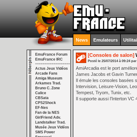
News
Emulateurs
Utilita
EmuFrance Forum
[Consoles de salon]
W
EmuFrance IRC
Posté le
25/07/2014
à
09:24
par
===================
AmiArcadia est le port amélior
Actus Jeux Vidéos
Arcade Fans
James Jacobs et Gavin Turner, 
Amiga Museum
Il émule les consoles basées 
Arkames Trad.
Intervision, Leisure-Vision, L
Bruno C. Zone
Tempest, Tryom, Tunix, etc.
Calice
CBSata
Il supporte aussi l’Interton V
CPS2Shock
EF-Nes
Fan de la NES
GirlFriend Adv.
Landstalker Trad.
Musée Jeux Vidéos
SMS Power