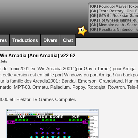
[GK] Pourquoi Marvel Tokon 
[GK] Test : Restory : Chill
[GK] GTA 6 : Rockstar Games
[GK] Hot Wheels Infinite Rus
[GK] Mémoire cash - Secret 
[GK] Résultats Nintendo : 
[GK] Déjà des dégraissage
ires
Traductions
Divers
Chat
[Mo5] Brickboy cherche à r
[GK] Minecraft et ses « Gra
in Arcadia (Ami Arcadia) v22.62
 Jets
[GK] Beast of Reincarnation
[GK] Ubisoft : fin de parti
é de Tunix2001 ex ‘Win Arcadia 2001’ (par Gavin Turner) pour Amiga. 
[GK] Mémoire cash - Metroid
cette version est en fait le port Windows du port Amiga ! (un backpor
[GK] Dan Houser (GTA) défe
sur la famille des Arcadia2001 : Bandai, Emerson, Grandstand, Hani
[GK] Comment EA Sports FC
[GK] Crimson Moon : un Dark
eonardo, MPT-03, Ormatu, Palladium, Poppy, Robdajet, Rowtron, Tele-
[GK] Isle of Reveries : le j
[GK] Moonlighter 2 : The En
C 4000 et l’Elektor TV Games Computer.
[GK] Capcom relance Monste
[Mo5] Deux inédits du Virtu
[GK] Le beat'em up The Walk
[GK] Endless Legend 2 : enf