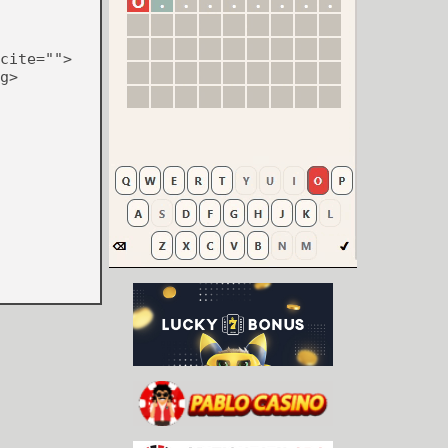
cite="">
g>