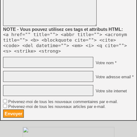
NOTE - Vous pouvez utilisez ces tags et attributs HTML:
<a href="" title=""> <abbr title=""> <acronym
title=""> <b> <blockquote cite=""> <cite>
<code> <del datetime=""> <em> <i> <q cite="">
<s> <strike> <strong>
Votre nom *
Votre adresse email *
Votre site internet
Prévenez-moi de tous les nouveaux commentaires par e-mail.
Prévenez-moi de tous les nouveaux articles par e-mail.