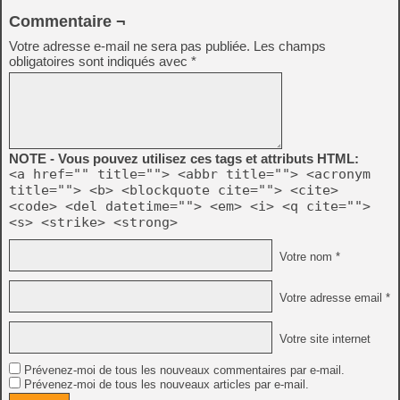
Commentaire ¬
Votre adresse e-mail ne sera pas publiée.
Les champs
obligatoires sont indiqués avec
*
NOTE - Vous pouvez utilisez ces tags et attributs HTML:
<a href="" title=""> <abbr title=""> <acronym
title=""> <b> <blockquote cite=""> <cite>
<code> <del datetime=""> <em> <i> <q cite="">
<s> <strike> <strong>
Votre nom *
Votre adresse email *
Votre site internet
Prévenez-moi de tous les nouveaux commentaires par e-mail.
Prévenez-moi de tous les nouveaux articles par e-mail.