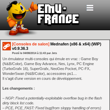
[Consoles de salon]
Mednafen (x86 & x64) (WIP)
v0.9.36.3
Posté le
04/08/2014
à
11:43
par Jets
Un émulateur multi-consoles qui émule en vrac : Game Boy
(N&B/Color), Game Boy Advance, Nes, Lynx, PC Engine
(TurboGrafx 16), SuperGrafx, NeoGeo Pocket, PC-FX,
WonderSwan (N&B/Color), accessoires ps1…
Il s’agit d’une version en cours de développement.
Les changements :
– NGP: Fixed a potentially-exploitable overflow bug in the flash
dirty block list code.
– PCE, PCE_FAST: Fixed bug(from sloppy handling of errors)