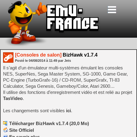
[Consoles de salon]
BizHawk v1.7.4
Posté le
04/08/2014
à
11:49
par Jets
Il s’agit d’un émulateur multi-systèmes émulant les consoles
NES, SuperNes, Sega Master System, SG-1000, Game Gear,
PC-Engine (TurboGrafx-16) / CD-ROM, SuperGrafx, TI-83
Calculator, Sega Genesis, Gameboy/Color, Atari 2600…
Il utilise des fonctions d’enregistrement vidéo et est relié au projet
TasVideo
.
Les changements sont visibles
ici
.
Télécharger BizHawk v1.7.4 (20,0 Mo)
Site Officiel
En savoir plus…