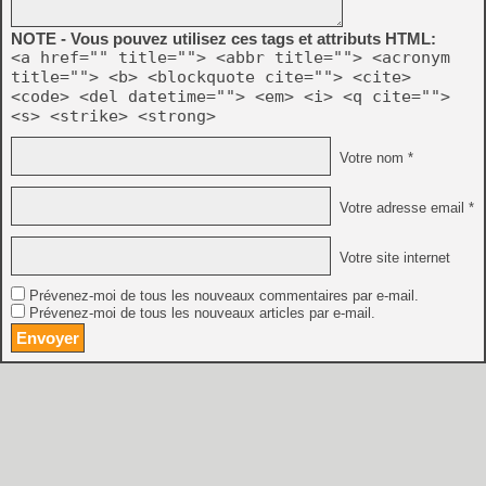
NOTE - Vous pouvez utilisez ces tags et attributs HTML:
<a href="" title=""> <abbr title=""> <acronym
title=""> <b> <blockquote cite=""> <cite>
<code> <del datetime=""> <em> <i> <q cite="">
<s> <strike> <strong>
Votre nom *
Votre adresse email *
Votre site internet
Prévenez-moi de tous les nouveaux commentaires par e-mail.
Prévenez-moi de tous les nouveaux articles par e-mail.