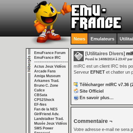
News
Emulateurs
Utilita
EmuFrance Forum
[Utilitaires Divers]
mIR
EmuFrance IRC
Posté le
14/08/2014
à
23:47
par
===================
mIRC est un client IRC très po
Actus Jeux Vidéos
Arcade Fans
Serveur
EFNET
et chatter un 
Amiga Museum
Arkames Trad.
Télécharger mIRC v7.36 (
Bruno C. Zone
Calice
Site Officiel
CBSata
En savoir plus…
CPS2Shock
EF-Nes
Fan de la NES
GirlFriend Adv.
Landstalker Trad.
Commentaire ¬
Musée Jeux Vidéos
SMS Power
Votre adresse e-mail ne sera p