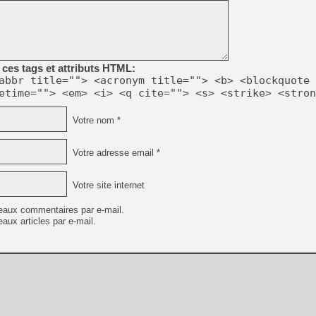
[GK] Beast of Reincarnation
[GK] Ubisoft : fin de parti
[GK] Mémoire cash - Metroid
[GK] Dan Houser (GTA) défe
[GK] Comment EA Sports FC
[GK] Crimson Moon : un Dark
ces tags et attributs HTML:
[GK] Isle of Reveries : le j
abbr title=""> <acronym title=""> <b> <blockquote 
[GK] Moonlighter 2 : The En
[GK] Capcom relance Monste
etime=""> <em> <i> <q cite=""> <s> <strike> <stron
Votre nom *
[Mo5] Deux inédits du Virtu
Votre adresse email *
[GK] Le beat'em up The Walk
[GK] Endless Legend 2 : enf
Votre site internet
eaux commentaires par e-mail.
[LS] [PS5] Premiers signes 
aux articles par e-mail.