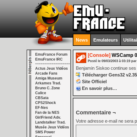
News
Emulateurs
Utilita
EmuFrance Forum
[Console]
WSCamp 0.
EmuFrance IRC
Posté le
09/03/2003
à
03:19
par
===================
Benjamin Siskoo continue ses 
Actus Jeux Vidéos
Arcade Fans
Télécharger Gens32 v2.35
Amiga Museum
Site Officiel
Arkames Trad.
En savoir plus…
Bruno C. Zone
Calice
CBSata
CPS2Shock
EF-Nes
Commentaire ¬
Fan de la NES
GirlFriend Adv.
Votre adresse e-mail ne sera p
Landstalker Trad.
Musée Jeux Vidéos
SMS Power