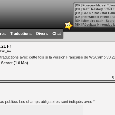
[GK] Pourquoi Marvel Tokon 
[GK] Test : Restory : Chill
[GK] GTA 6 : Rockstar Games
[GK] Hot Wheels Infinite Rus
[GK] Mémoire cash - Secret 
[GK] Résultats Nintendo : 
[GK] Déjà des dégraissage
ires
Traductions
Divers
Chat
[Mo5] Brickboy cherche à r
[GK] Minecraft et ses « Gra
21 Fr
 Eric_Aw
[GK] Beast of Reincarnation
[GK] Ubisoft : fin de parti
traductions avec cette fois si la version Française de WSCamp v0.
[GK] Mémoire cash - Metroid
 Secret (1.6 Mo)
[GK] Dan Houser (GTA) défe
[GK] Comment EA Sports FC
[GK] Crimson Moon : un Dark
[GK] Isle of Reveries : le j
0
[GK] Moonlighter 2 : The En
[GK] Capcom relance Monste
as publiée.
Les champs obligatoires sont indiqués avec
*
[Mo5] Deux inédits du Virtu
[GK] Le beat'em up The Walk
[GK] Endless Legend 2 : enf