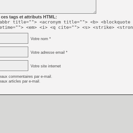
[LS] [PS5] Le WebKit Userl
ces tags et attributs HTML:
abbr title=""> <acronym title=""> <b> <blockquote 
etime=""> <em> <i> <q cite=""> <s> <strike> <stron
[GK] Oubliez Crazy Taxi, S
Votre nom *
[LS] [Switch] NSZ 5.0.0 es
Votre adresse email *
[GK] No More Room in Hell 2
[GK] Un chatbot Atelier Ryz
Votre site internet
[GK] Mémoire cash - Splatte
[GK] Nvidia : le prix des 
eaux commentaires par e-mail.
[GK] Suikoden Star Leap : 
aux articles par e-mail.
[Mo5] La mini borne d’arc