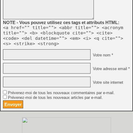
NOTE - Vous pouvez utilisez ces tags et attributs HTML:
<a href="" title=""> <abbr title=""> <acronym
title=""> <b> <blockquote cite=""> <cite>
<code> <del datetime=""> <em> <i> <q cite="">
<s> <strike> <strong>
Votre nom *
Votre adresse email *
Votre site internet
Prévenez-moi de tous les nouveaux commentaires par e-mail.
Prévenez-moi de tous les nouveaux articles par e-mail.