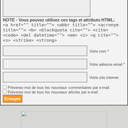
NOTE - Vous pouvez utilisez ces tags et attributs HTML:
<a href="" title=""> <abbr title=""> <acronym
title=""> <b> <blockquote cite=""> <cite>
<code> <del datetime=""> <em> <i> <q cite="">
<s> <strike> <strong>
Votre nom *
Votre adresse email *
Votre site internet
Prévenez-moi de tous les nouveaux commentaires par e-mail.
Prévenez-moi de tous les nouveaux articles par e-mail.