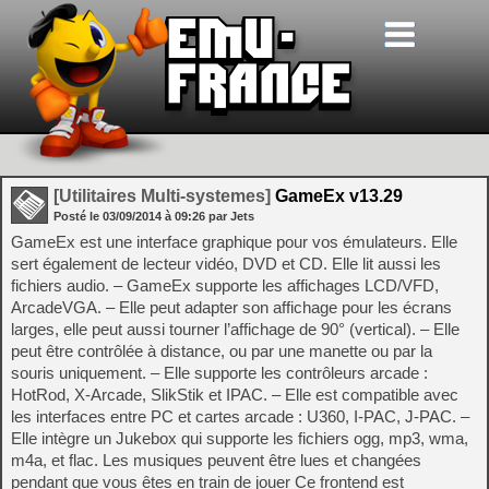
[Utilitaires Multi-systemes]
GameEx v13.29
Posté le
03/09/2014
à
09:26
par Jets
GameEx est une interface graphique pour vos émulateurs. Elle
sert également de lecteur vidéo, DVD et CD. Elle lit aussi les
fichiers audio. – GameEx supporte les affichages LCD/VFD,
ArcadeVGA. – Elle peut adapter son affichage pour les écrans
larges, elle peut aussi tourner l’affichage de 90° (vertical). – Elle
peut être contrôlée à distance, ou par une manette ou par la
souris uniquement. – Elle supporte les contrôleurs arcade :
HotRod, X-Arcade, SlikStik et IPAC. – Elle est compatible avec
les interfaces entre PC et cartes arcade : U360, I-PAC, J-PAC. –
Elle intègre un Jukebox qui supporte les fichiers ogg, mp3, wma,
m4a, et flac. Les musiques peuvent être lues et changées
pendant que vous êtes en train de jouer Ce frontend est