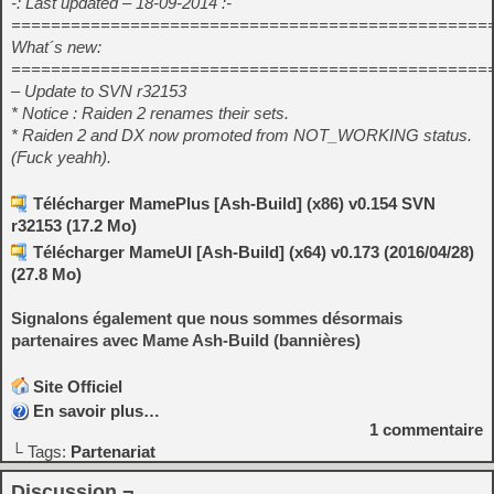
-: Last updated – 18-09-2014 :-
================================================
What´s new:
================================================
– Update to SVN r32153
* Notice : Raiden 2 renames their sets.
* Raiden 2 and DX now promoted from NOT_WORKING status.
(Fuck yeahh).
Télécharger MamePlus [Ash-Build] (x86) v0.154 SVN
r32153 (17.2 Mo)
Télécharger MameUI [Ash-Build] (x64) v0.173 (2016/04/28)
(27.8 Mo)
Signalons également que nous sommes désormais
partenaires avec Mame Ash-Build (bannières)
Site Officiel
En savoir plus…
1
commentaire
└ Tags:
Partenariat
Discussion ¬