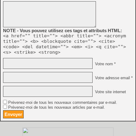
NOTE - Vous pouvez utilisez ces tags et attributs HTML:
<a href="" title=""> <abbr title=""> <acronym
title=""> <b> <blockquote cite=""> <cite>
<code> <del datetime=""> <em> <i> <q cite="">
<s> <strike> <strong>
Votre nom *
Votre adresse email *
Votre site internet
Prévenez-moi de tous les nouveaux commentaires par e-mail.
Prévenez-moi de tous les nouveaux articles par e-mail.