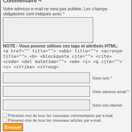
Commentaire ¬
Votre adresse e-mail ne sera pas publiée.
Les champs
obligatoires sont indiqués avec
*
NOTE - Vous pouvez utilisez ces tags et attributs HTML:
<a href="" title=""> <abbr title=""> <acronym
title=""> <b> <blockquote cite=""> <cite>
<code> <del datetime=""> <em> <i> <q cite="">
<s> <strike> <strong>
Votre nom *
Votre adresse email *
Votre site internet
Prévenez-moi de tous les nouveaux commentaires par e-mail.
Prévenez-moi de tous les nouveaux articles par e-mail.