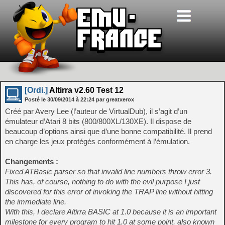
[Ordi.]
Altirra v2.60 Test 12
Posté le
30/09/2014
à
22:24
par greatxerox
Créé par Avery Lee (l’auteur de VirtualDub), il s’agit d’un
émulateur d’Atari 8 bits (800/800XL/130XE). Il dispose de
beaucoup d’options ainsi que d’une bonne compatibilité. Il prend
en charge les jeux protégés conformément à l’émulation.
Changements :
Fixed ATBasic parser so that invalid line numbers throw error 3.
This has, of course, nothing to do with the evil purpose I just
discovered for this error of invoking the TRAP line without hitting
the immediate line.
With this, I declare Altirra BASIC at 1.0 because it is an important
milestone for every program to hit 1.0 at some point, also known