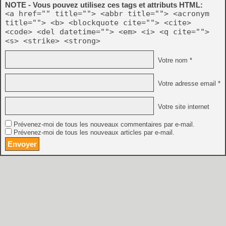
NOTE - Vous pouvez utilisez ces tags et attributs HTML:
<a href="" title=""> <abbr title=""> <acronym
title=""> <b> <blockquote cite=""> <cite>
<code> <del datetime=""> <em> <i> <q cite="">
<s> <strike> <strong>
Votre nom *
Votre adresse email *
Votre site internet
Prévenez-moi de tous les nouveaux commentaires par e-mail.
Prévenez-moi de tous les nouveaux articles par e-mail.