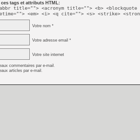
ces tags et attributs HTML:
[GK] Capcom relance Monste
abbr title=""> <acronym title=""> <b> <blockquote 
etime=""> <em> <i> <q cite=""> <s> <strike> <stron
Votre nom *
[Mo5] Deux inédits du Virtu
[GK] Le beat'em up The Walk
[GK] Endless Legend 2 : enf
Votre adresse email *
Votre site internet
[LS] [PS5] Le WebKit Userl
eaux commentaires par e-mail.
aux articles par e-mail.
[GK] Oubliez Crazy Taxi, S
[LS] [Switch] NSZ 5.0.0 es
[GK] Bethesda fête les 30 