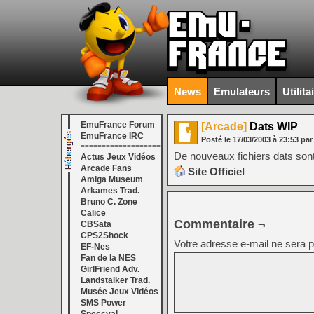
News
Emulateurs
Utilita
EmuFrance Forum
[Arcade]
Dats WIP
EmuFrance IRC
Posté le
17/03/2003
à
23:53
par
===================
De nouveaux fichiers dats sont
Actus Jeux Vidéos
Arcade Fans
Site Officiel
Amiga Museum
Arkames Trad.
Bruno C. Zone
Calice
Commentaire ¬
CBSata
CPS2Shock
Votre adresse e-mail ne sera p
EF-Nes
Fan de la NES
GirlFriend Adv.
Landstalker Trad.
Musée Jeux Vidéos
SMS Power