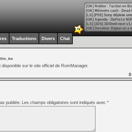
[GK] Roblox : l'action en B
[GK] Agenda - GeForce NOW
[GK] Devolver Digital en a 
[LS] [PS5] ps5-y2jb-autolo
ires
Traductions
Divers
Chat
[GK] Pourquoi Marvel Tokon 
[GK] Test : Restory : Chill
[GK] GTA 6 : Rockstar Games
 Eric_Aw
[GK] Hot Wheels Infinite Rus
[GK] Mémoire cash - Secret 
 disponible sur le site officiel de RomManager.
[GK] Résultats Nintendo : 
0
[GK] Déjà des dégraissage
[Mo5] Brickboy cherche à r
[GK] Minecraft et ses « Gra
[GK] Beast of Reincarnation
as publiée.
Les champs obligatoires sont indiqués avec
*
[GK] Ubisoft : fin de parti
[GK] Mémoire cash - Metroid
[GK] Dan Houser (GTA) défe
[GK] Comment EA Sports FC
[GK] Crimson Moon : un Dark
[GK] Isle of Reveries : le j
[GK] Moonlighter 2 : The En