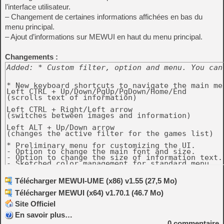
l’interface utilisateur.
– Changement de certaines informations affichées en bas du
menu principal.
– Ajout d’informations sur MEWUI en haut du menu principal.
Changements :
Added: * Custom filter, option and menu. You can
* New keyboard shortcuts to navigate the main men
Left CTRL + Up/Down/PgUp/PgDown/Home/End

(scrolls text of information)

Left CTRL + Right/Left arrow

(switches between images and information)

Left ALT + Up/Down arrow

(changes the active filter for the games list)

* Preliminary menu for customizing the UI.

- Option to change the main font and size.

- Option to change the size of information text.

- Sketched color management for standard menu.

* Usage info for software (MESS / UME) available 
Télécharger MEWUI-UME (x86) v1.55 (27,5 Mo)
Changed:

Télécharger MEWUI (x64) v1.70.1 (46.7 Mo)
* Removed option to autosave settings, settings a
when you exit from the options menu.

Site Officiel
* Grouped list is now in alphabetical order acco
En savoir plus…
and not the romset.

0
commentaire