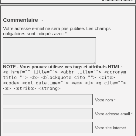
* Search for images of cabinets also happens in 
* Improved search in submenus, enabled the TAB k
* Updated to MAME / MESS / UME 0.155.

Commentaire ¬
Fixed:

Votre adresse e-mail ne sera pas publiée.
Les champs
* Failure to generate the list of games / softwar
a filter with an active search.

obligatoires sont indiqués avec
*
* Improved handling of the error message for miss
* Fixed rendering of images.

* Error in the video options.

* Less memory consumption.

NOTE - Vous pouvez utilisez ces tags et attributs HTML:
* Various minor fixes.
<a href="" title=""> <abbr title=""> <acronym
title=""> <b> <blockquote cite=""> <cite>
<code> <del datetime=""> <em> <i> <q cite="">
<s> <strike> <strong>
Votre nom *
Votre adresse email *
Votre site internet