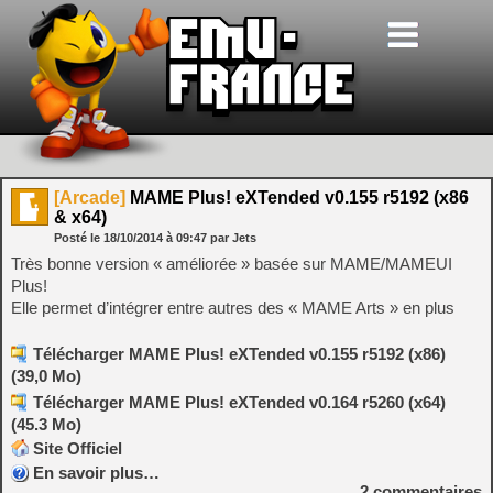
[Arcade]
MAME Plus! eXTended v0.155 r5192 (x86
& x64)
Posté le
18/10/2014
à
09:47
par Jets
Très bonne version « améliorée » basée sur MAME/MAMEUI
Plus!
Elle permet d’intégrer entre autres des « MAME Arts » en plus
Télécharger MAME Plus! eXTended v0.155 r5192 (x86)
(39,0 Mo)
Télécharger MAME Plus! eXTended v0.164 r5260 (x64)
(45.3 Mo)
Site Officiel
En savoir plus…
2
commentaires