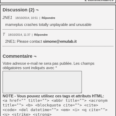
Discussion (2) ¬
2NE1
18/10/2014, 10:51
|
Répondre
mameplus crashes totally unplayable and unusable
T
18/10/2014, 11:37
|
Répondre
2NE1: Please contact
simone@emulab.it
Commentaire ¬
Votre adresse e-mail ne sera pas publiée.
Les champs
obligatoires sont indiqués avec
*
NOTE - Vous pouvez utilisez ces tags et attributs HTML:
<a href="" title=""> <abbr title=""> <acronym
title=""> <b> <blockquote cite=""> <cite>
<code> <del datetime=""> <em> <i> <q cite="">
<s> <strike> <strong>