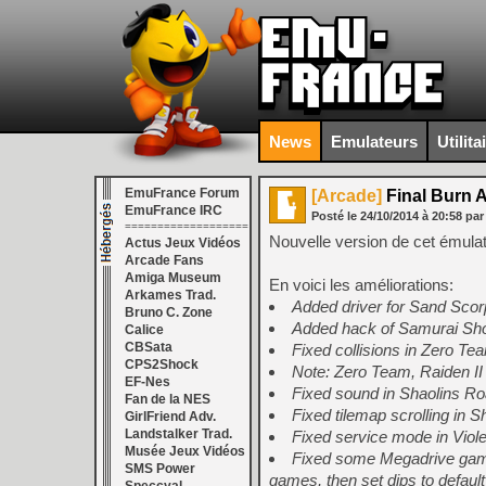
News
Emulateurs
Utilita
EmuFrance Forum
[Arcade]
Final Burn A
EmuFrance IRC
Posté le
24/10/2014
à
20:58
par
===================
Nouvelle version de cet émulat
Actus Jeux Vidéos
Arcade Fans
Amiga Museum
En voici les améliorations:
Arkames Trad.
Added driver for Sand Scorp
Bruno C. Zone
Added hack of Samurai Sho
Calice
CBSata
Fixed collisions in Zero Te
CPS2Shock
Note: Zero Team, Raiden II 
EF-Nes
Fixed sound in Shaolins Roa
Fan de la NES
Fixed tilemap scrolling in S
GirlFriend Adv.
Landstalker Trad.
Fixed service mode in Viole
Musée Jeux Vidéos
Fixed some Megadrive games
SMS Power
games, then set dips to defau