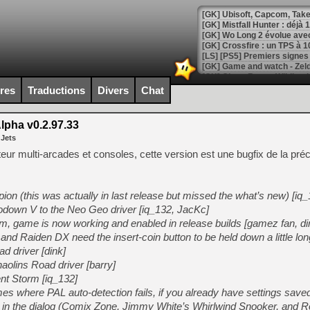
[GK] Mistfall Hunter : déjà 
[GK] Wo Long 2 évolue avec
[GK] Crossfire : un TPS à 100
[LS] [PS5] Premiers signes 
ires
Traductions
Divers
Chat
lpha v0.2.97.33
[Mo5] DOOM arrive en cart
 Jets
[GK] Bethesda fête les 30 
[GK] Roblox : l'action en B
eur multi-arcades et consoles, cette version est une bugfix de la pré
[GK] Agenda - GeForce NOW
ion (this was actually in last release but missed the what’s new) [iq_
[GK] Devolver Digital en a 
down V to the Neo Geo driver [iq_132, JacKc]
am, game is now working and enabled in release builds [gamez fan, di
[LS] [PS5] ps5-y2jb-autolo
and Raiden DX need the insert-coin button to be held down a little lon
[GK] Pourquoi Marvel Tokon 
d driver [dink]
[GK] Test : Restory : Chill
haolins Road driver [barry]
[GK] GTA 6 : Rockstar Games
[GK] Hot Wheels Infinite Rus
nt Storm [iq_132]
[GK] Mémoire cash - Secret 
 where PAL auto-detection fails, if you already have settings saved
[GK] Résultats Nintendo : 
lt in the dialog (Comix Zone, Jimmy White’s Whirlwind Snooker, and 