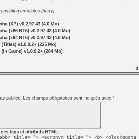
[GK] Déjà des dégraissage
ranslation templates [barry]
[Mo5] Brickboy cherche à r
[GK] Minecraft et ses « Gra
pha (XP) v0.2.97.43 (4.0 Mo)
[GK] Beast of Reincarnation
pha (x86 NT6) v0.2.97.43 (4.0 Mo)
[GK] Ubisoft : fin de parti
[GK] Mémoire cash - Metroid
pha (x64 NT6) v0.2.97.43 (4.8 Mo)
[GK] Dan Houser (GTA) défe
(Titles) v1.0.0.2+ (225 Mo)
[GK] Comment EA Sports FC
[GK] Crimson Moon : un Dark
 (In Game) v1.0.0.2+ (284 Mo)
[GK] Isle of Reveries : le j
[GK] Moonlighter 2 : The En
[GK] Capcom relance Monste
0
[Mo5] Deux inédits du Virtu
[GK] Le beat'em up The Walk
[LTF] Eté 2026 - Séquence 
as publiée.
Les champs obligatoires sont indiqués avec
*
ces tags et attributs HTML:
abbr title=""> <acronym title=""> <b> <blockquote 