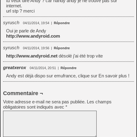
tu veux dire Andy ? car handy andy je ne trouve pas sur
internet.
url stp ? merci
syrusch
04/11/2014, 19:54
|
Répondre
Oui je parle de Andy
http://www.andyroid.com
syrusch
04/11/2014, 19:56
|
Répondre
http://www.andyroid.net
désolé j’ai été trop vite
greatxerox
04/11/2014, 20:51
|
Répondre
Andy est déjà dispo sur emufrance, clique sur En savoir plus !
Commentaire ¬
Votre adresse e-mail ne sera pas publiée.
Les champs
obligatoires sont indiqués avec
*