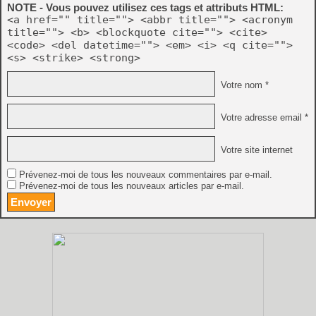
NOTE - Vous pouvez utilisez ces tags et attributs HTML:
<a href="" title=""> <abbr title=""> <acronym
title=""> <b> <blockquote cite=""> <cite>
<code> <del datetime=""> <em> <i> <q cite="">
<s> <strike> <strong>
Votre nom *
Votre adresse email *
Votre site internet
Prévenez-moi de tous les nouveaux commentaires par e-mail.
Prévenez-moi de tous les nouveaux articles par e-mail.