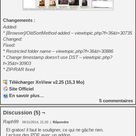
Changements :
Added:
* [Browser]/OldSortMethod added – viewtopic.php?f=36&t=30735
Changed:
Fixed:
* Restricted folder name – viewtopic.php?f=36&t=30886
* Change timestamp doesn’t use DST – viewtopic.php?
f=35&t=30903
* ZIP/RAR fixed
Télécharger XnView v2.25 (15,3 Mo)
Site Officiel
En savoir plus…
5
commentaires
Discussion (5) ¬
Raph99
06/11/2014, 21:20
|
Répondre
Et gratos! il faut le souligner, ce qui ne gâche rien.
Lecture des PDF avec un addon.