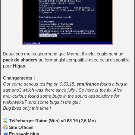
Beaucoup moins gourmand que Mame, Il inclut également un
pack de shaders
au format glsl compatible avec celui disponible
pour
Higan
.
Changements :
Got some serious testing on 0.63.15,
emufrance
found a bug in
samsho3 which was there since jully ! So here is the fix. Also
mer-curious found some bugs in the sound associations for
wakuwaku7, and some bugs in the gui !
Bug fixes only this time !
Télécharger Raine (Win) v0.63.16 (2,6 Mo)
Site Officiel
En savoir plus…