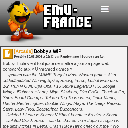
[Arcade]
Bobby’s WIP
Posté le
30/03/2003
à
22:33
par Fandemame
| Source :
un fan
Bobby Trible vient tout juste de mettre à jour sa page web
consacrée aux « Unmamed games »:
– Updated with the MAME Targets Most Wanted protos. Also
added/updated Winning Spike, Racing Force, Lethal Enforcers
1/2, Run N Gun, Opa Opa, F15 Strike Eagle/BOTTS, Boogie
Wings, Fighter’s History, Night Slashers, Diet GoGo, Touch & Go,
Snow Board Champs, Tekken Tag Tournament, Dunk Mania,
Hacha Mecha Fighter, Double Wings, Maya, The Deep, Parasol
Stars, Lady Frog, Beastorizer, Buccaneers.
– Deleted J-League Soccer V-Shoot because it’s aka V-Shoot.
– Deleted Crash Race – can be chosen via « Japan » region in
the dipswitches in Lethal Crash Race (also check out the « No