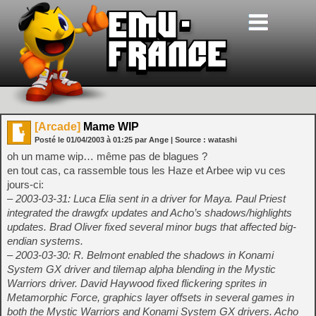
[Arcade]
Mame WIP
Posté le
01/04/2003
à
01:25
par Ange
| Source :
watashi
oh un mame wip… même pas de blagues ?
en tout cas, ca rassemble tous les Haze et Arbee wip vu ces
jours-ci:
– 2003-03-31: Luca Elia sent in a driver for Maya. Paul Priest
integrated the drawgfx updates and Acho’s shadows/highlights
updates. Brad Oliver fixed several minor bugs that affected big-
endian systems.
– 2003-03-30: R. Belmont enabled the shadows in Konami
System GX driver and tilemap alpha blending in the Mystic
Warriors driver. David Haywood fixed flickering sprites in
Metamorphic Force, graphics layer offsets in several games in
both the Mystic Warriors and Konami System GX drivers. Acho