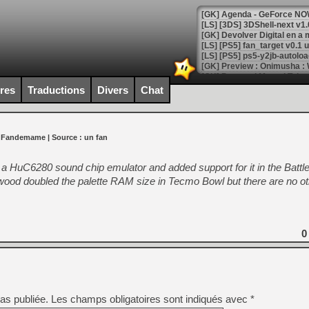
[GK] Agenda - GeForce NOW
[GK] Devolver Digital en a 
[LS] [PS5] ps5-y2jb-autolo
[GK] Pourquoi Marvel Tokon 
[GK] Test : Restory : Chill
ires
Traductions
Divers
Chat
[GK] GTA 6 : Rockstar Games
[GK] Hot Wheels Infinite Rus
[GK] Mémoire cash - Secret 
[GK] Résultats Nintendo : 
r Fandemame
| Source :
un fan
[GK] Déjà des dégraissage
 HuC6280 sound chip emulator and added support for it in the Battl
[Mo5] Brickboy cherche à r
wood doubled the palette RAM size in Tecmo Bowl but there are no ot
[GK] Minecraft et ses « Gra
[GK] Beast of Reincarnation
[GK] Ubisoft : fin de parti
[GK] Mémoire cash - Metroid
[GK] Dan Houser (GTA) défe
0
[GK] Comment EA Sports FC
[GK] Crimson Moon : un Dark
[GK] Isle of Reveries : le j
[GK] Moonlighter 2 : The En
[GK] Capcom relance Monste
as publiée.
Les champs obligatoires sont indiqués avec
*