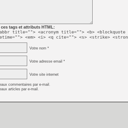
[Mo5] Deux inédits du Virtu
[GK] Le beat'em up The Walk
[GK] Endless Legend 2 : enf
ces tags et attributs HTML:
abbr title=""> <acronym title=""> <b> <blockquote 
etime=""> <em> <i> <q cite=""> <s> <strike> <stron
[LS] [PS5] Le WebKit Userl
Votre nom *
[GK] Oubliez Crazy Taxi, S
Votre adresse email *
[LS] [Switch] NSZ 5.0.0 es
Votre site internet
[GK] No More Room in Hell 2
[GK] Un chatbot Atelier Ryz
eaux commentaires par e-mail.
aux articles par e-mail.