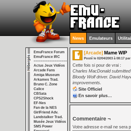
News
Emulateurs
Utilita
EmuFrance Forum
[Arcade]
Mame WIP
EmuFrance IRC
Posté le
02/04/2003
à
08:17
pa
===================
Cette fois si pour de vrai :
Actus Jeux Vidéos
Arcade Fans
Charles MacDonald submitted a
Amiga Museum
Bloody Wolf driver. David Hay
Arkames Trad.
improvements.
Bruno C. Zone
Site Officiel
Calice
CBSata
En savoir plus…
CPS2Shock
EF-Nes
Fan de la NES
GirlFriend Adv.
Landstalker Trad.
Commentaire ¬
Musée Jeux Vidéos
SMS Power
Votre adresse e-mail ne sera p