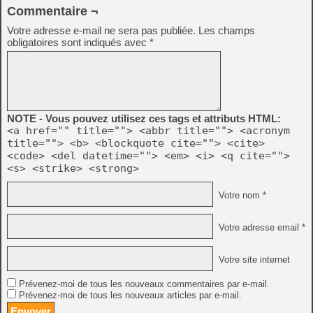
Commentaire ¬
Votre adresse e-mail ne sera pas publiée.
Les champs
obligatoires sont indiqués avec
*
NOTE - Vous pouvez utilisez ces tags et attributs HTML:
<a href="" title=""> <abbr title=""> <acronym
title=""> <b> <blockquote cite=""> <cite>
<code> <del datetime=""> <em> <i> <q cite="">
<s> <strike> <strong>
Votre nom *
Votre adresse email *
Votre site internet
Prévenez-moi de tous les nouveaux commentaires par e-mail.
Prévenez-moi de tous les nouveaux articles par e-mail.