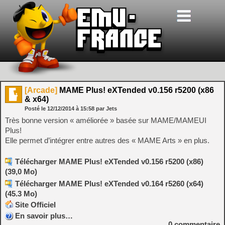
[Arcade]
MAME Plus! eXTended v0.156 r5200 (x86
& x64)
Posté le
12/12/2014
à
15:58
par Jets
Très bonne version « améliorée » basée sur MAME/MAMEUI
Plus!
Elle permet d’intégrer entre autres des « MAME Arts » en plus.
Télécharger MAME Plus! eXTended v0.156 r5200 (x86)
(39,0 Mo)
Télécharger MAME Plus! eXTended v0.164 r5260 (x64)
(45.3 Mo)
Site Officiel
En savoir plus…
0
commentaire