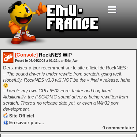
[Console]
RockNES WIP
Posté le
03/04/2003
à
01:22
par Eric_Aw
Deux mises-à-jour récemment sur le site officiel de RockNES :
– The sound driver is under rewrite from scratch, going well.
Hopefully, RockNES v3.0 will NOT be the « final » release, hehe
– I wrote my own CPU 6502 core, faster and bug-fixed.
Additionally, the PSG/DMC sound driver is being rewritten from
scratch. There’s no release date yet, or even a Win32 port
development.
Site Officiel
En savoir plus…
0
commentaire