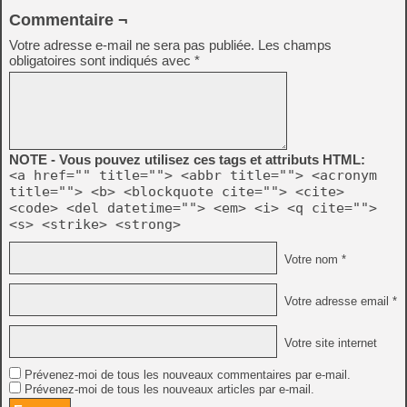
Commentaire ¬
Votre adresse e-mail ne sera pas publiée.
Les champs
obligatoires sont indiqués avec
*
NOTE - Vous pouvez utilisez ces tags et attributs HTML:
<a href="" title=""> <abbr title=""> <acronym
title=""> <b> <blockquote cite=""> <cite>
<code> <del datetime=""> <em> <i> <q cite="">
<s> <strike> <strong>
Votre nom *
Votre adresse email *
Votre site internet
Prévenez-moi de tous les nouveaux commentaires par e-mail.
Prévenez-moi de tous les nouveaux articles par e-mail.