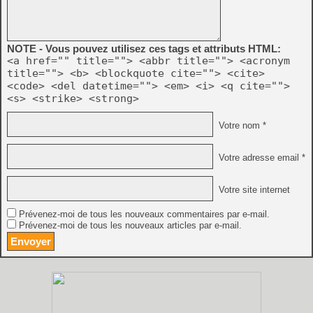
NOTE - Vous pouvez utilisez ces tags et attributs HTML:
<a href="" title=""> <abbr title=""> <acronym
title=""> <b> <blockquote cite=""> <cite>
<code> <del datetime=""> <em> <i> <q cite="">
<s> <strike> <strong>
Votre nom *
Votre adresse email *
Votre site internet
Prévenez-moi de tous les nouveaux commentaires par e-mail.
Prévenez-moi de tous les nouveaux articles par e-mail.