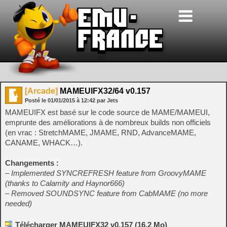
[Arcade]
MAMEUIFX32/64 v0.157
Posté le
01/01/2015
à
12:42
par Jets
MAMEUIFX est basé sur le code source de MAME/MAMEUI,
emprunte des améliorations à de nombreux builds non officiels
(en vrac : StretchMAME, JMAME, RND, AdvanceMAME,
CANAME, WHACK…).
Changements :
– Implemented SYNCREFRESH feature from GroovyMAME
(thanks to Calamity and Haynor666)
– Removed SOUNDSYNC feature from CabMAME (no more
needed)
Télécharger MAMEUIFX32 v0.157 (16,2 Mo)