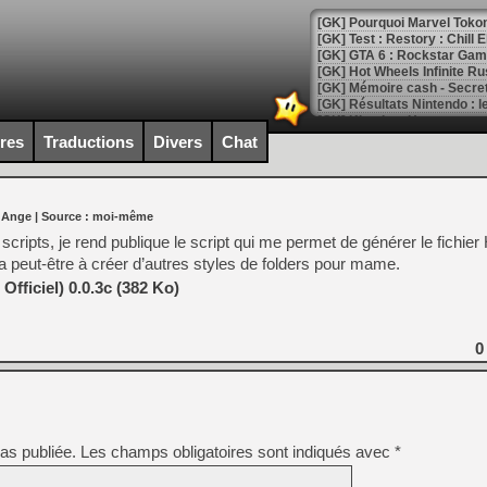
[GK] Pourquoi Marvel Tokon 
[GK] Test : Restory : Chill
[GK] GTA 6 : Rockstar Games
[GK] Hot Wheels Infinite Rus
[GK] Mémoire cash - Secret 
[GK] Résultats Nintendo : 
[GK] Déjà des dégraissage
ires
Traductions
Divers
Chat
[Mo5] Brickboy cherche à r
[GK] Minecraft et ses « Gra
 Ange
| Source :
moi-même
[GK] Beast of Reincarnation
[GK] Ubisoft : fin de parti
ripts, je rend publique le script qui me permet de générer le fichier
[GK] Mémoire cash - Metroid
eut-être à créer d’autres styles de folders pour mame.
[GK] Dan Houser (GTA) défe
[GK] Comment EA Sports FC
ficiel) 0.0.3c (382 Ko)
[GK] Crimson Moon : un Dark
[GK] Isle of Reveries : le j
[GK] Moonlighter 2 : The En
0
[GK] Capcom relance Monste
[Mo5] Deux inédits du Virtu
[GK] Le beat'em up The Walk
as publiée.
Les champs obligatoires sont indiqués avec
*
[GK] Endless Legend 2 : enf