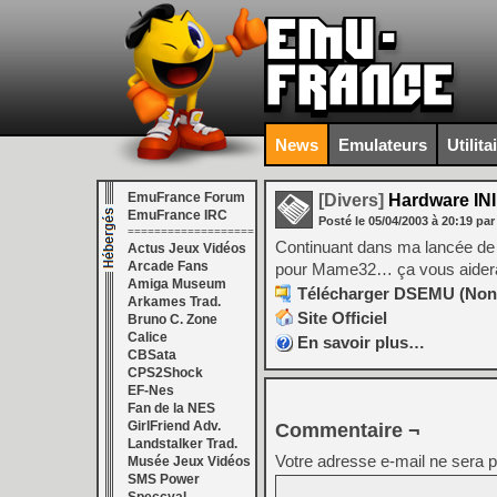
News
Emulateurs
Utilita
EmuFrance Forum
[Divers]
Hardware INI
EmuFrance IRC
Posté le
05/04/2003
à
20:19
par
===================
Continuant dans ma lancée de sc
Actus Jeux Vidéos
Arcade Fans
pour Mame32… ça vous aidera p
Amiga Museum
Télécharger DSEMU (Non Of
Arkames Trad.
Site Officiel
Bruno C. Zone
Calice
En savoir plus…
CBSata
CPS2Shock
EF-Nes
Fan de la NES
GirlFriend Adv.
Commentaire ¬
Landstalker Trad.
Votre adresse e-mail ne sera p
Musée Jeux Vidéos
SMS Power