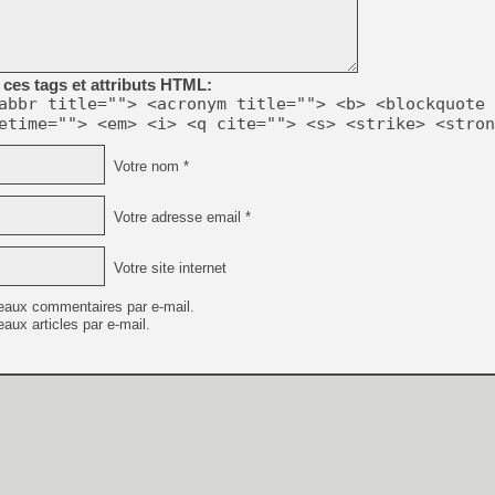
[LS] [PS5] Le WebKit Userl
ces tags et attributs HTML:
abbr title=""> <acronym title=""> <b> <blockquote 
etime=""> <em> <i> <q cite=""> <s> <strike> <stron
[GK] Oubliez Crazy Taxi, S
[LS] [Switch] NSZ 5.0.0 es
Votre nom *
[GK] No More Room in Hell 2
Votre adresse email *
[GK] Un chatbot Atelier Ryz
[GK] Mémoire cash - Splatte
Votre site internet
[GK] Nvidia : le prix des 
[GK] Suikoden Star Leap : 
eaux commentaires par e-mail.
[Mo5] La mini borne d’arc
aux articles par e-mail.