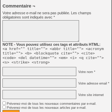
Commentaire ¬
Votre adresse e-mail ne sera pas publiée.
Les champs
obligatoires sont indiqués avec
*
NOTE - Vous pouvez utilisez ces tags et attributs HTML:
<a href="" title=""> <abbr title=""> <acronym
title=""> <b> <blockquote cite=""> <cite>
<code> <del datetime=""> <em> <i> <q cite="">
<s> <strike> <strong>
Votre nom *
Votre adresse email *
Votre site internet
Prévenez-moi de tous les nouveaux commentaires par e-mail.
Prévenez-moi de tous les nouveaux articles par e-mail.