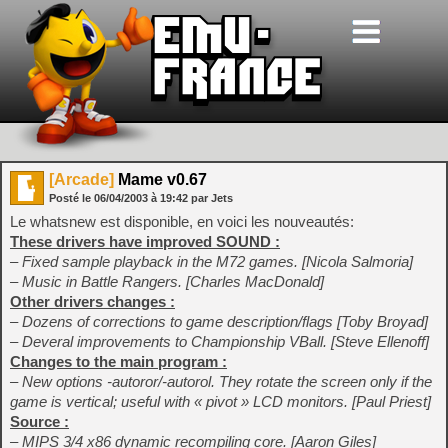
[Arcade]
Mame v0.67
Posté le
06/04/2003
à
19:42
par Jets
Le whatsnew est disponible, en voici les nouveautés:
These drivers have improved SOUND :
– Fixed sample playback in the M72 games. [Nicola Salmoria]
– Music in Battle Rangers. [Charles MacDonald]
Other drivers changes :
– Dozens of corrections to game description/flags [Toby Broyad]
– Deveral improvements to Championship VBall. [Steve Ellenoff]
Changes to the main program :
– New options -autoror/-autorol. They rotate the screen only if the
game is vertical; useful with « pivot » LCD monitors. [Paul Priest]
Source :
– MIPS 3/4 x86 dynamic recompiling core. [Aaron Giles]