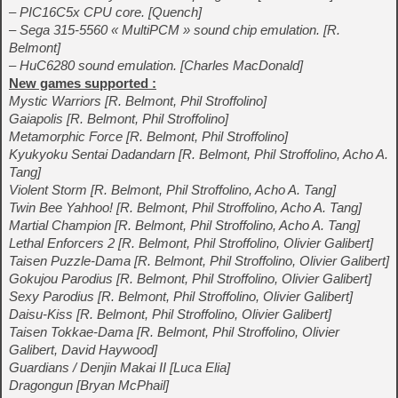
– PIC16C5x CPU core. [Quench]
– Sega 315-5560 « MultiPCM » sound chip emulation. [R.
Belmont]
– HuC6280 sound emulation. [Charles MacDonald]
New games supported :
Mystic Warriors [R. Belmont, Phil Stroffolino]
Gaiapolis [R. Belmont, Phil Stroffolino]
Metamorphic Force [R. Belmont, Phil Stroffolino]
Kyukyoku Sentai Dadandarn [R. Belmont, Phil Stroffolino, Acho A.
Tang]
Violent Storm [R. Belmont, Phil Stroffolino, Acho A. Tang]
Twin Bee Yahhoo! [R. Belmont, Phil Stroffolino, Acho A. Tang]
Martial Champion [R. Belmont, Phil Stroffolino, Acho A. Tang]
Lethal Enforcers 2 [R. Belmont, Phil Stroffolino, Olivier Galibert]
Taisen Puzzle-Dama [R. Belmont, Phil Stroffolino, Olivier Galibert]
Gokujou Parodius [R. Belmont, Phil Stroffolino, Olivier Galibert]
Sexy Parodius [R. Belmont, Phil Stroffolino, Olivier Galibert]
Daisu-Kiss [R. Belmont, Phil Stroffolino, Olivier Galibert]
Taisen Tokkae-Dama [R. Belmont, Phil Stroffolino, Olivier
Galibert, David Haywood]
Guardians / Denjin Makai II [Luca Elia]
Dragongun [Bryan McPhail]