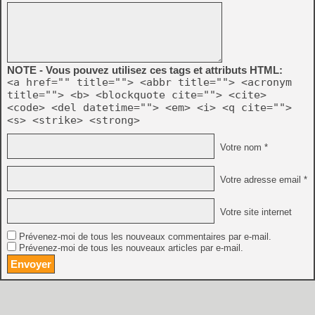
NOTE - Vous pouvez utilisez ces tags et attributs HTML:
<a href="" title=""> <abbr title=""> <acronym
title=""> <b> <blockquote cite=""> <cite>
<code> <del datetime=""> <em> <i> <q cite="">
<s> <strike> <strong>
Votre nom *
Votre adresse email *
Votre site internet
Prévenez-moi de tous les nouveaux commentaires par e-mail.
Prévenez-moi de tous les nouveaux articles par e-mail.