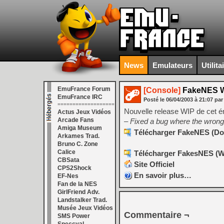
News
Emulateurs
Utilita
EmuFrance Forum
[Console]
FakeNES WI
EmuFrance IRC
Posté le
06/04/2003
à
21:07
par
===================
Nouvelle release WIP de cet 
Actus Jeux Vidéos
Arcade Fans
– Fixed a bug where the wrong
Amiga Museum
Télécharger FakeNES (Dos
Arkames Trad.
Bruno C. Zone
Calice
Télécharger FakesNES (Wi
CBSata
Site Officiel
CPS2Shock
En savoir plus…
EF-Nes
Fan de la NES
GirlFriend Adv.
Landstalker Trad.
Musée Jeux Vidéos
Commentaire ¬
SMS Power