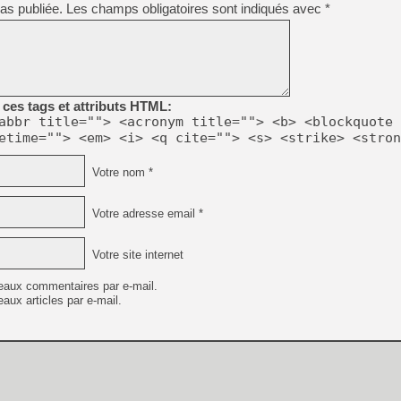
as publiée.
Les champs obligatoires sont indiqués avec
*
[LS] [PS5] Le WebKit Userl
[GK] Oubliez Crazy Taxi, S
ces tags et attributs HTML:
abbr title=""> <acronym title=""> <b> <blockquote 
[LS] [Switch] NSZ 5.0.0 es
etime=""> <em> <i> <q cite=""> <s> <strike> <stron
[GK] No More Room in Hell 2
Votre nom *
[GK] Un chatbot Atelier Ryz
[GK] Mémoire cash - Splatte
Votre adresse email *
[GK] Nvidia : le prix des 
[GK] Suikoden Star Leap : 
Votre site internet
[Mo5] La mini borne d’arc
eaux commentaires par e-mail.
aux articles par e-mail.