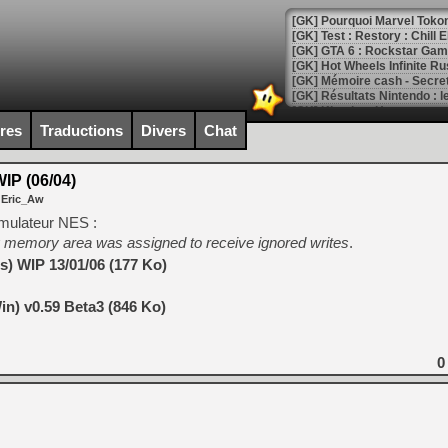
[GK] Pourquoi Marvel Tokon 
[GK] Test : Restory : Chill
[GK] GTA 6 : Rockstar Games
[GK] Hot Wheels Infinite Rus
[GK] Mémoire cash - Secret 
[GK] Résultats Nintendo : 
[GK] Déjà des dégraissage
ires
Traductions
Divers
Chat
[Mo5] Brickboy cherche à r
[GK] Minecraft et ses « Gra
P (06/04)
 Eric_Aw
[GK] Beast of Reincarnation
[GK] Ubisoft : fin de parti
émulateur NES :
[GK] Mémoire cash - Metroid
 memory area was assigned to receive ignored writes
.
[GK] Dan Houser (GTA) défe
[GK] Comment EA Sports FC
) WIP 13/01/06 (177 Ko)
[GK] Crimson Moon : un Dark
[GK] Isle of Reveries : le j
n) v0.59 Beta3 (846 Ko)
[GK] Moonlighter 2 : The En
[GK] Capcom relance Monste
0
[Mo5] Deux inédits du Virtu
[GK] Le beat'em up The Walk
[GK] Endless Legend 2 : enf