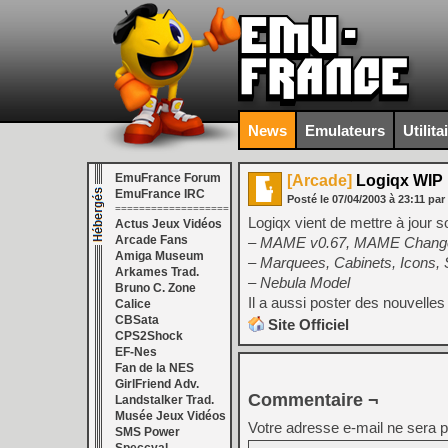
News
Emulateurs
Utilita
EmuFrance Forum
[Arcade]
Logiqx WIP
EmuFrance IRC
Posté le
07/04/2003
à
23:11
par
===================
Logiqx vient de mettre à jour
Actus Jeux Vidéos
Arcade Fans
– MAME v0.67, MAME Changes
Amiga Museum
– Marquees, Cabinets, Icons, 
Arkames Trad.
– Nebula Model
Bruno C. Zone
Il a aussi poster des nouvelles
Calice
CBSata
Site Officiel
CPS2Shock
EF-Nes
Fan de la NES
GirlFriend Adv.
Commentaire ¬
Landstalker Trad.
Musée Jeux Vidéos
Votre adresse e-mail ne sera p
SMS Power