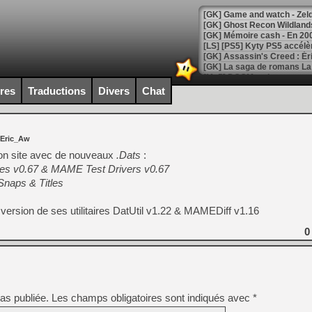
[Mo5] DOOM arrive en cart
[GK] Bethesda fête les 30 
ires
Traductions
Divers
Chat
[GK] Roblox : l'action en B
[GK] Agenda - GeForce NOW
 Eric_Aw
[GK] Devolver Digital en a 
 son site avec de nouveaux
.Dats
:
 v0.67 & MAME Test Drivers v0.67
[LS] [PS5] ps5-y2jb-autolo
Snaps & Titles
[GK] Pourquoi Marvel Tokon 
[GK] Test : Restory : Chill
 version de ses utilitaires DatUtil v1.22 & MAMEDiff v1.16
[GK] GTA 6 : Rockstar Games
[GK] Hot Wheels Infinite Rus
0
[GK] Mémoire cash - Secret 
[GK] Résultats Nintendo : 
[GK] Déjà des dégraissage
[Mo5] Brickboy cherche à r
as publiée.
Les champs obligatoires sont indiqués avec
[GK] Minecraft et ses « Gra
*