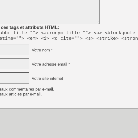
[GK] Beast of Reincarnation
[GK] Ubisoft : fin de parti
[GK] Mémoire cash - Metroid
[GK] Dan Houser (GTA) défe
[GK] Comment EA Sports FC
[GK] Crimson Moon : un Dark
ces tags et attributs HTML:
[GK] Isle of Reveries : le j
abbr title=""> <acronym title=""> <b> <blockquote 
[GK] Moonlighter 2 : The En
etime=""> <em> <i> <q cite=""> <s> <strike> <stron
[GK] Capcom relance Monste
Votre nom *
[Mo5] Deux inédits du Virtu
Votre adresse email *
[GK] Le beat'em up The Walk
[GK] Endless Legend 2 : enf
Votre site internet
eaux commentaires par e-mail.
aux articles par e-mail.
[LS] [PS5] Premiers signes 