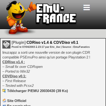
[Plugin]
CDRiso v1.4 & CDVDiso v0.1
Posté le
07/04/2003
à
23:17
par Eric_Aw
| Source :
EmuFanatics
linuzappz a sorti une nouvelle version de son plugin CDR
compatible PSEmuPro ainsi qu’un portage Playstation 2 !
CDRiso v1.4 :
– Small fix over CDRopen
– Ported to Win32
CDVDiso v0.1:
– First Release
– Tested with Pcsx2
Télécharger P/EMU 20030430 (39 Ko)
Site Officiel
En savoir plus…