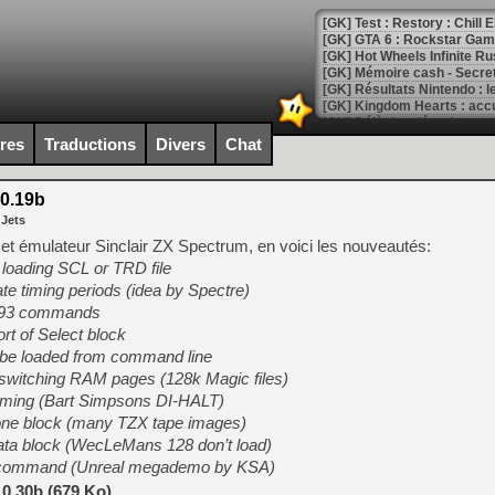
[GK] Test : Restory : Chill
[GK] GTA 6 : Rockstar Games
[GK] Hot Wheels Infinite Rus
[GK] Mémoire cash - Secret 
[GK] Résultats Nintendo : 
[GK] Déjà des dégraissage
ires
Traductions
Divers
Chat
[Mo5] Brickboy cherche à r
[GK] Minecraft et ses « Gra
0.19b
[GK] Beast of Reincarnation
 Jets
[GK] Ubisoft : fin de parti
[GK] Mémoire cash - Metroid
cet émulateur Sinclair ZX Spectrum, en voici les nouveautés:
[GK] Dan Houser (GTA) défe
n loading SCL or TRD file
[GK] Comment EA Sports FC
te timing periods (idea by Spectre)
[GK] Crimson Moon : un Dark
[GK] Isle of Reveries : le j
VG93 commands
[GK] Moonlighter 2 : The En
rt of Select block
[GK] Capcom relance Monste
 be loaded from command line
switching RAM pages (128k Magic files)
 timing (Bart Simpsons DI-HALT)
one block (many TZX tape images)
[Mo5] Deux inédits du Virtu
[GK] Le beat'em up The Walk
ta block (WecLeMans 128 don’t load)
 command (Unreal megademo by KSA)
[GK] Endless Legend 2 : enf
0.30b (679 Ko)