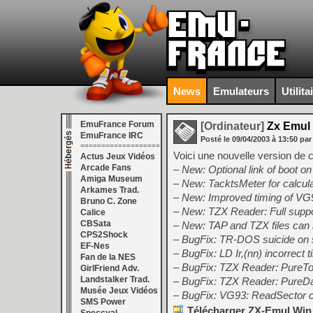
News
Emulateurs
Utilita
EmuFrance Forum
[Ordinateur]
Zx Emul 
EmuFrance IRC
Posté le
09/04/2003
à
13:50
par
===================
Voici une nouvelle version de 
Actus Jeux Vidéos
Arcade Fans
– New: Optional link of boot o
Amiga Museum
– New: TacktsMeter for calcula
Arkames Trad.
– New: Improved timing of 
Bruno C. Zone
– New: TZX Reader: Full suppo
Calice
CBSata
– New: TAP and TZX files can
CPS2Shock
– BugFix: TR-DOS suicide on 
EF-Nes
– BugFix: LD Ir,(nn) incorrect
Fan de la NES
– BugFix: TZX Reader: PureT
GirlFriend Adv.
Landstalker Trad.
– BugFix: TZX Reader: PureDa
Musée Jeux Vidéos
– BugFix: VG93: ReadSector
SMS Power
Télécharger ZX-Emul Win 