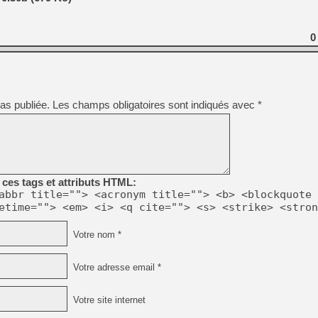
[LS] [PS5] Le WebKit Userl
0
[GK] Oubliez Crazy Taxi, S
[LS] [Switch] NSZ 5.0.0 es
as publiée.
Les champs obligatoires sont indiqués avec
*
[GK] No More Room in Hell 2
[GK] Un chatbot Atelier Ryz
[GK] Mémoire cash - Splatte
[GK] Nvidia : le prix des 
[GK] Suikoden Star Leap : 
ces tags et attributs HTML:
abbr title=""> <acronym title=""> <b> <blockquote 
[Mo5] La mini borne d’arc
etime=""> <em> <i> <q cite=""> <s> <strike> <stron
[GK] Atari renoue avec les 
[GK] Pourquoi Marvel Tokon 
Votre nom *
Votre adresse email *
Votre site internet