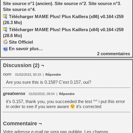
Site source n°1
(ancien)
.
Site source n°2
.
Site source n°3
.
Site source n°4
.
Télécharger MAME Plus! Plus Kaillera (x86) v0.164 r259
(26.3 Mo)
Télécharger MAME Plus! Plus Kaillera (x64) v0.164 r259
(28.6 Mo)
Site Officiel
En savoir plus…
2
commentaires
Discussion (2) ¬
nom
01/02/2015, 00:19
|
Répondre
Are you sure this is 0.158? C’est 0.157, oui?
greatxerox
01/02/2015, 09:54
|
Répondre
it’s 0.157, thank you, you succeeded the test ^^ i put this error
in order to see if you were aware
it’s corrected
Commentaire ¬
Votre adresse e-mail ne sera pas publiée.
Les champs