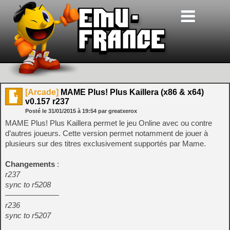
[Arcade]
MAME Plus! Plus Kaillera (x86 & x64)
v0.157 r237
Posté le
31/01/2015
à
19:54
par greatxerox
MAME Plus! Plus Kaillera permet le jeu Online avec ou contre
d’autres joueurs. Cette version permet notamment de jouer à
plusieurs sur des titres exclusivement supportés par Mame.
Changements
:
r237
sync to r5208
———————
r236
sync to r5207