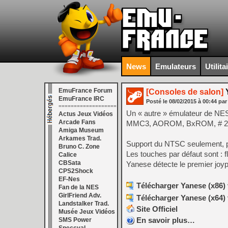
News
Emulateurs
Utilita
EmuFrance Forum
[Consoles de salon]
Y
EmuFrance IRC
Posté le
08/02/2015
à
00:44
par
===================
Un « autre » émulateur de N
Actus Jeux Vidéos
Arcade Fans
MMC3, AOROM, BxROM, # 226
Amiga Museum
Arkames Trad.
Support du NTSC seulement, 
Bruno C. Zone
Les touches par défaut sont : fl
Calice
CBSata
Yanese détecte le premier joyp
CPS2Shock
EF-Nes
Télécharger Yanese (x86) 
Fan de la NES
GirlFriend Adv.
Télécharger Yanese (x64) 
Landstalker Trad.
Site Officiel
Musée Jeux Vidéos
En savoir plus…
SMS Power