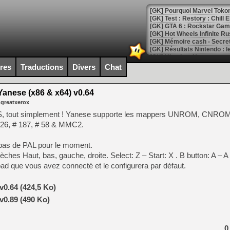
[GK] Pourquoi Marvel Tokon 
[GK] Test : Restory : Chill
[GK] GTA 6 : Rockstar Games
[GK] Hot Wheels Infinite Rus
[GK] Mémoire cash - Secret 
[GK] Résultats Nintendo : 
[GK] Déjà des dégraissage
ires
Traductions
Divers
Chat
[Mo5] Brickboy cherche à r
[GK] Minecraft et ses « Gra
anese (x86 & x64) v0.64
 greatxerox
[GK] Beast of Reincarnation
[GK] Ubisoft : fin de parti
ES, tout simplement ! Yanese supporte les mappers UNROM, CNR
[GK] Mémoire cash - Metroid
, # 187, # 58 & MMC2.
[GK] Dan Houser (GTA) défe
[GK] Comment EA Sports FC
[GK] Crimson Moon : un Dark
pas de PAL pour le moment.
[GK] Isle of Reveries : le j
èches Haut, bas, gauche, droite. Select: Z – Start: X . B button: A – A
[GK] Moonlighter 2 : The En
ad que vous avez connecté et le configurera par défaut.
[GK] Capcom relance Monste
v0.64 (424,5 Ko)
v0.89 (490 Ko)
[Mo5] Deux inédits du Virtu
[GK] Le beat'em up The Walk
[GK] Endless Legend 2 : enf
0