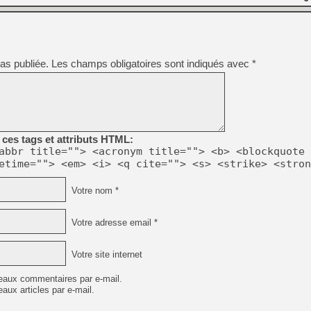
[LS] [PS5] Le WebKit Userl
as publiée.
Les champs obligatoires sont indiqués avec
*
[GK] Oubliez Crazy Taxi, S
[LS] [Switch] NSZ 5.0.0 es
[GK] No More Room in Hell 2
ces tags et attributs HTML:
[GK] Un chatbot Atelier Ryz
abbr title=""> <acronym title=""> <b> <blockquote 
[GK] Mémoire cash - Splatte
etime=""> <em> <i> <q cite=""> <s> <strike> <stron
[GK] Nvidia : le prix des 
[GK] Suikoden Star Leap : 
Votre nom *
[Mo5] La mini borne d’arc
Votre adresse email *
Votre site internet
eaux commentaires par e-mail.
aux articles par e-mail.