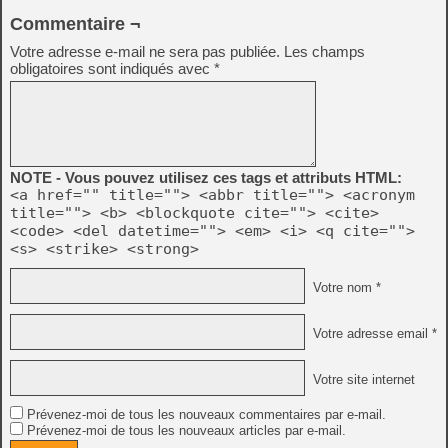
Commentaire ¬
Votre adresse e-mail ne sera pas publiée.
Les champs
obligatoires sont indiqués avec
*
NOTE - Vous pouvez utilisez ces tags et attributs HTML:
<a href="" title=""> <abbr title=""> <acronym
title=""> <b> <blockquote cite=""> <cite>
<code> <del datetime=""> <em> <i> <q cite="">
<s> <strike> <strong>
Votre nom *
Votre adresse email *
Votre site internet
Prévenez-moi de tous les nouveaux commentaires par e-mail.
Prévenez-moi de tous les nouveaux articles par e-mail.