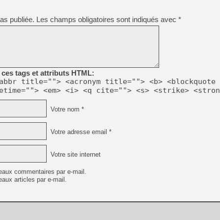
[GK] No More Room in Hell 2
as publiée.
Les champs obligatoires sont indiqués avec
[GK] Un chatbot Atelier Ryz
*
[GK] Mémoire cash - Splatte
[GK] Nvidia : le prix des 
[GK] Suikoden Star Leap : 
[Mo5] La mini borne d’arc
[GK] Atari renoue avec les 
ces tags et attributs HTML:
[GK] Le studio de FIFA Worl
abbr title=""> <acronym title=""> <b> <blockquote 
[GK] La PlayStation 1 en L
etime=""> <em> <i> <q cite=""> <s> <strike> <stron
[GK] Dawn of War 4 : les Né
[GK] CloverPit : l'héritier
Votre nom *
[GK] Stellar Blade : Blood R
[GK] Palworld Online est a
Votre adresse email *
[GK] Wuchang 2 : le souls-l
[GK] Minecraft et ses « Gra
Votre site internet
eaux commentaires par e-mail.
aux articles par e-mail.