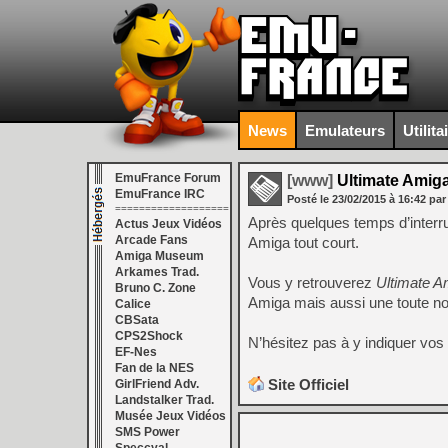
News
Emulateurs
Utilita
EmuFrance Forum
[www]
Ultimate Amiga
EmuFrance IRC
Posté le
23/02/2015
à
16:42
par
===================
Après quelques temps d’interru
Actus Jeux Vidéos
Arcade Fans
Amiga tout court.
Amiga Museum
Arkames Trad.
Vous y retrouverez
Ultimate A
Bruno C. Zone
Amiga mais aussi une toute nou
Calice
CBSata
CPS2Shock
N’hésitez pas à y indiquer vos
EF-Nes
Fan de la NES
Site Officiel
GirlFriend Adv.
Landstalker Trad.
Musée Jeux Vidéos
SMS Power