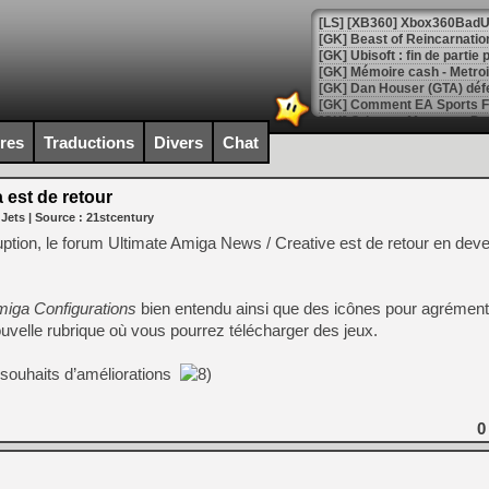
[GK] Beast of Reincarnation
[GK] Ubisoft : fin de parti
[GK] Mémoire cash - Metroid
[GK] Dan Houser (GTA) défe
[GK] Comment EA Sports FC
[GK] Crimson Moon : un Dark
[GK] Isle of Reveries : le j
ires
Traductions
Divers
Chat
[GK] Moonlighter 2 : The En
[GK] Capcom relance Monste
 est de retour
 Jets
| Source :
21stcentury
ption, le forum Ultimate Amiga News / Creative est de retour en dev
[Mo5] Deux inédits du Virtu
[GK] Le beat'em up The Walk
[GK] Endless Legend 2 : enf
miga Configurations
bien entendu ainsi que des icônes pour agrémente
velle rubrique où vous pourrez télécharger des jeux.
[LS] [PS5] Le WebKit Userl
 souhaits d’améliorations
0
[GK] Oubliez Crazy Taxi, S
[LS] [Switch] NSZ 5.0.0 es