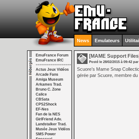
News
Emulateurs
Utilita
EmuFrance Forum
[MAME Support Files
EmuFrance IRC
Posté le
28/02/2015
à
09:42
par
===================
Scuore’s Mame Snap Collectio
Actus Jeux Vidéos
Arcade Fans
gérée par Scuore, membre du s
Amiga Museum
Arkames Trad.
Bruno C. Zone
Calice
CBSata
CPS2Shock
EF-Nes
Fan de la NES
GirlFriend Adv.
Landstalker Trad.
Musée Jeux Vidéos
SMS Power