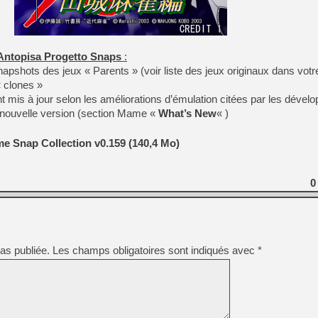
[GK] Nvidia : le prix des 
[GK] Suikoden Star Leap : 
[Mo5] La mini borne d’arc
[GK] Atari renoue avec les 
Antopisa Progetto Snaps
:
[GK] Le studio de FIFA Worl
pshots des jeux « Parents » (voir liste des jeux originaux dans vot
[GK] La PlayStation 1 en L
 clones »
[GK] Dawn of War 4 : les Né
 mis à jour selon les améliorations d’émulation citées par les dével
[GK] CloverPit : l'héritier
 nouvelle version (section Mame «
What’s New
[GK] Stellar Blade : Blood R
« )
[GK] Palworld Online est a
e Snap Collection v0.159 (140,4 Mo)
[GK] Wuchang 2 : le souls-l
[GK] Test : Big Walk est le 
[GK] Starsand Island : la si
0
[GK] Dan Houser (GTA) défe
as publiée.
Les champs obligatoires sont indiqués avec
*