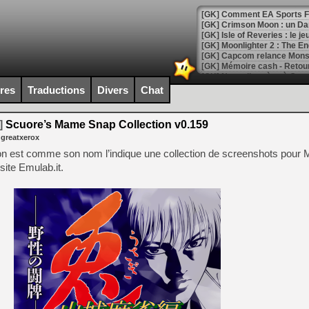
[GK] Comment EA Sports FC
[GK] Crimson Moon : un Dark
[GK] Isle of Reveries : le j
[GK] Moonlighter 2 : The En
[GK] Capcom relance Monste
ires
Traductions
Divers
Chat
[Mo5] Deux inédits du Virtu
[GK] Le beat'em up The Walk
]
Scuore’s Mame Snap Collection v0.159
 greatxerox
[GK] Endless Legend 2 : enf
n est comme son nom l’indique une collection de screenshots pour 
ite Emulab.it.
[LS] [PS5] Le WebKit Userl
[GK] Oubliez Crazy Taxi, S
[LS] [Switch] NSZ 5.0.0 es
[GK] No More Room in Hell 2
[GK] Un chatbot Atelier Ryz
[GK] Mémoire cash - Splatte