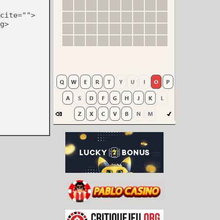
cite="">
g>