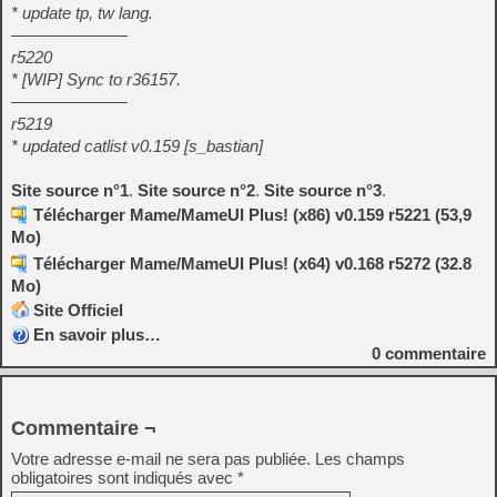
* update tp, tw lang.
———————
r5220
* [WIP] Sync to r36157.
———————
r5219
* updated catlist v0.159 [s_bastian]
Site source n°1
.
Site source n°2
.
Site source n°3
.
Télécharger Mame/MameUI Plus! (x86) v0.159 r5221 (53,9
Mo)
Télécharger Mame/MameUI Plus! (x64) v0.168 r5272 (32.8
Mo)
Site Officiel
En savoir plus…
0
commentaire
Commentaire ¬
Votre adresse e-mail ne sera pas publiée.
Les champs
obligatoires sont indiqués avec
*