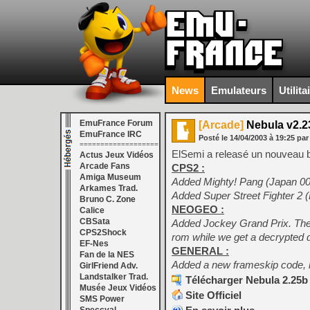
News
Emulateurs
Utilita
EmuFrance Forum
[Arcade]
Nebula v2.2
EmuFrance IRC
Posté le
14/04/2003
à
19:25
par
===================
ElSemi a releasé un nouveau b
Actus Jeux Vidéos
Arcade Fans
CPS2 :
Amiga Museum
Added Mighty! Pang (Japan 0
Arkames Trad.
Added Super Street Fighter 2
Bruno C. Zone
NEOGEO :
Calice
CBSata
Added Jockey Grand Prix. The 
CPS2Shock
rom while we get a decrypted
EF-Nes
GENERAL :
Fan de la NES
Added a new frameskip code, i
GirlFriend Adv.
Landstalker Trad.
Télécharger Nebula 2.25b 
Musée Jeux Vidéos
Site Officiel
SMS Power