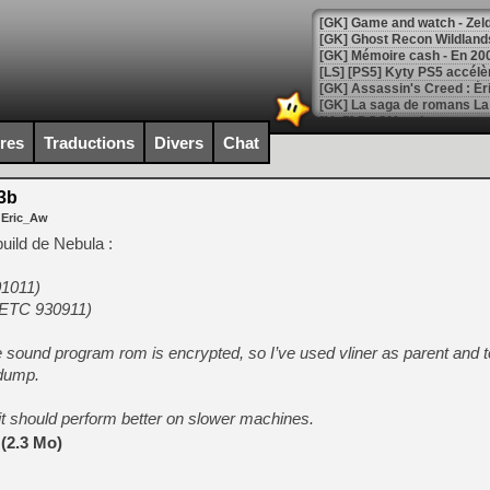
[Mo5] DOOM arrive en cart
[GK] Bethesda fête les 30 
ires
Traductions
Divers
Chat
[GK] Roblox : l'action en B
3b
[GK] Agenda - GeForce NOW
 Eric_Aw
[GK] Devolver Digital en a 
uild de Nebula :
[LS] [PS5] ps5-y2jb-autolo
01011)
[GK] Pourquoi Marvel Tokon 
 (ETC 930911)
[GK] Test : Restory : Chill
[GK] GTA 6 : Rockstar Games
sound program rom is encrypted, so I’ve used vliner as parent and t
[GK] Hot Wheels Infinite Rus
[GK] Mémoire cash - Secret 
 dump.
[GK] Résultats Nintendo : 
t should perform better on slower machines.
[GK] Déjà des dégraissage
(2.3 Mo)
[Mo5] Brickboy cherche à r
[GK] Minecraft et ses « Gra