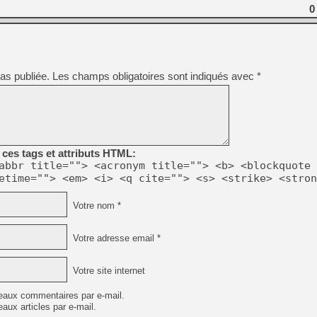
[GK] Beast of Reincarnation
0
[GK] Ubisoft : fin de parti
[GK] Mémoire cash - Metroid
[GK] Dan Houser (GTA) défe
[GK] Comment EA Sports FC
[GK] Crimson Moon : un Dark
[GK] Isle of Reveries : le j
as publiée.
Les champs obligatoires sont indiqués avec
*
[GK] Moonlighter 2 : The En
[GK] Capcom relance Monste
[Mo5] Deux inédits du Virtu
ces tags et attributs HTML:
[GK] Le beat'em up The Walk
abbr title=""> <acronym title=""> <b> <blockquote 
[GK] Endless Legend 2 : enf
etime=""> <em> <i> <q cite=""> <s> <strike> <stron
Votre nom *
[LS] [PS5] Premiers signes 
Votre adresse email *
Votre site internet
eaux commentaires par e-mail.
aux articles par e-mail.